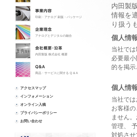
内田製
情報を
印刷・アナログ 刷版・パッケージ
り扱う
個人情
アナログとデジタルの融合
当社では
内田製版 株式会社 概要
必要最小
的を掲示
商品・サービスに関する Q & A
個人情
アクセスマップ
インフォメーション
当社では
オンライン入稿
お客様の
プライバシーポリシー
ません。
お問い合わせ
管理、 
対処させ