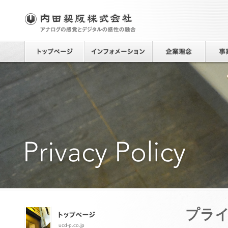
プラ
ucd-p.co.jp